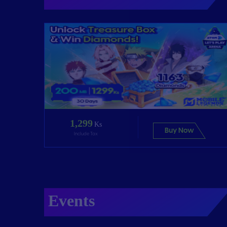
1,299
Ks
Buy Now
Include Tax
Events