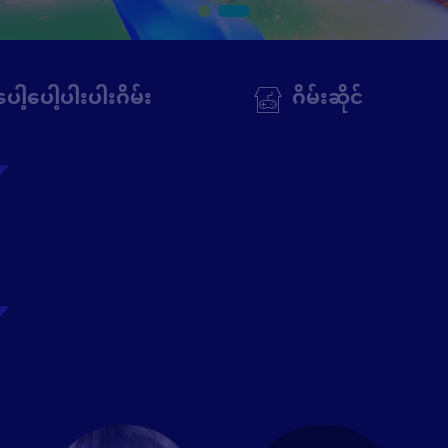
ပေါ့ပေါ့ပါးပါးဂိမ်း
ဂိမ်းဆိုင်