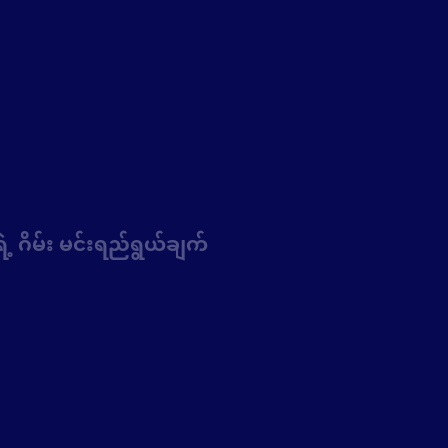
့ ဂိမ်း မင်းရည်ရွယ်ချက်