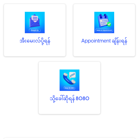
အီးမေးလ်ပို့ရန်
Appointment ချိန်းရန်
သို့ခေါ်ဆိုရန်
8080