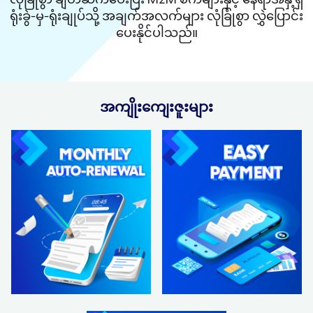
လုံခြုံစွာ ချိတ်ဆက်ပေးပြီး M2M စက်များနှင့် နေရာအနှံ့ရှိ
ရုံးခွဲ-မှ-ရုံးချုပ်သို့ အချက်အလက်များ လုံခြုံစွာ လွှဲပြောင်း
ပေးနိုင်ပါသည်။
အကျိုးကျေးဇူးများ