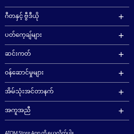
ဂီတနှင့် ဗွီဒီယို
ပတ်ကေ့ချ်များ
ဆင်းကတ်
၀န်ဆောင်မှုများ
အိမ်သုံးအင်တာနက်
အကူအညီ
ATOM Store App ကို ရယူလိုက်ပါ။