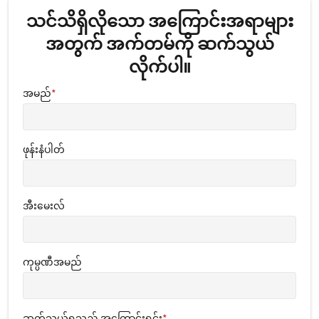
သင်သိရှိလိုသော အကြောင်းအရာများ
အတွက် အက်တမ်ကို ဆက်သွယ်
လိုက်ပါ။
အမည်
*
ဖုန်းနံပါတ်
အီးမေးလ်
ကုမ္ပဏီအမည်