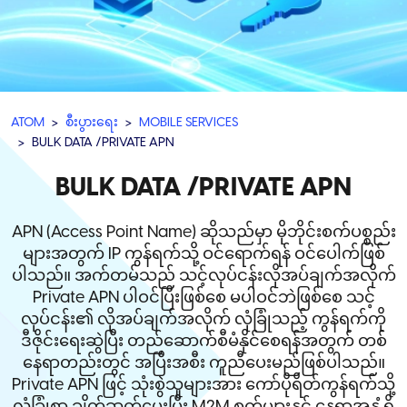
ATOM
စီးပွားရေး
MOBILE SERVICES
BULK DATA /PRIVATE APN
BULK DATA /PRIVATE APN
APN (Access Point Name) ဆိုသည်မှာ မိုဘိုင်းစက်ပစ္စည်း
များအတွက် IP ကွန်ရက်သို့ ဝင်ရောက်ရန် ဝင်ပေါက်ဖြစ်
ပါသည်။ အက်တမ်သည် သင့်လုပ်ငန်းလိုအပ်ချက်အလိုက်
Private APN ပါဝင်ပြီးဖြစ်စေ မပါဝင်ဘဲဖြစ်စေ သင့်
လုပ်ငန်း၏ လိုအပ်ချက်အလိုက် လုံခြုံသည့် ကွန်ရက်ကို
ဒီဇိုင်းရေးဆွဲပြီး တည်ဆောက်စီမံနိုင်စေရန်အတွက် တစ်
နေရာတည်းတွင် အပြီးအစီး ကူညီပေးမည်ဖြစ်ပါသည်။
Private APN ဖြင့် သုံးစွဲသူများအား ကော်ပိုရိတ်ကွန်ရက်သို့