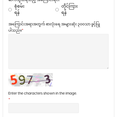
ဆက်သွယ်ရသည့် အကြောင်းရင်း
*
စုံစမ်း
တိုင်ကြား
ရန်
ရန်
အကြောင်းအရာအတွက် စာလုံးရေ အများဆုံး ၃၀၀သာ ခွင့်ပြု
ပါသည်။
*
Enter the characters shown in the image.
*