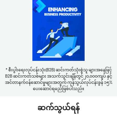
* စီးပွါးရေးလုပ်ငန်းသုံး(B2B) ဆင်းကတ်သုံးစွဲသူ များအနေဖြင့်
B2B ဆင်းကတ်သစ်များ အသက်သွင်းချိန်တွင်၂၀,၀၀၀ကျပ် နှင့်
အင်တာနက်ဝန်ဆောင်မှုများအတွက် ကုန်သွယ်လုပ်ငန်းခွန် ၁၅%
ပေးဆောင်ရမည်ဖြစ်ပါသည်။
ဆက်သွယ်ရန်