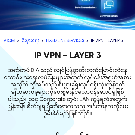
ATOM
စီးပွားရေး
FIXED LINE SERVICES
IP VPN – LAYER 3
IP VPN – LAYER 3
အက်တမ် DIA သည် လျင်မြန်စွာတိုးတက်ပြောင်းလဲနေ
သောစီးပွားရေးလုပ်ငန်းများအတွက် လုပ်ငန်းအရွယ်အစား
အလိုက် လိုအပ်သည့် စီးပွားရေးလုပ်ငန်းသုံးကွန်ရက်
ချိတ်ဆက်မှုများကိုပေးစွမ်းနိုင်သောဝန်ဆောင်မှုဖြစ်
ပါသည်။ သင့် Corporate တွင်း LAN ကွန်ရက်အတွက်
မြန်ဆန်၊ စိတ်ချရပြီးထိရောက်သည့် အင်တာနက်ကိုပေး
စွမ်းနိုင်မည်ဖြစ်သည်။