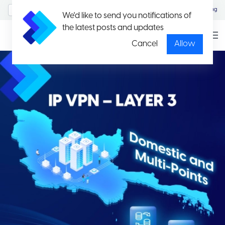
MyAccount/Sign in
Eng
We'd like to send you notifications of
the latest posts and updates
Cancel
Allow