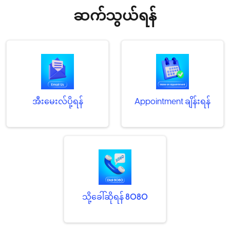
ဆက်သွယ်ရန်
အီးမေးလ်ပို့ရန်
Appointment ချိန်းရန်
သို့ခေါ်ဆိုရန်
8080