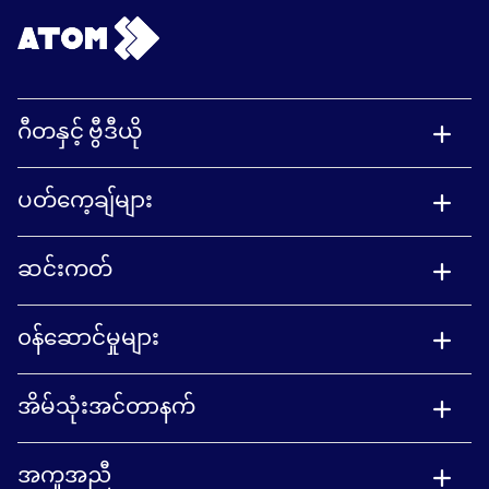
ဂီတနှင့် ဗွီဒီယို
ပတ်ကေ့ချ်များ
ဆင်းကတ်
၀န်ဆောင်မှုများ
အိမ်သုံးအင်တာနက်
အကူအညီ