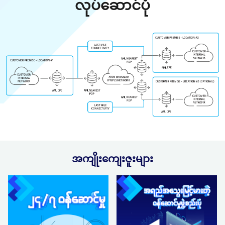
လုပ်ဆောင်ပုံ
အကျိုးကျေးဇူးများ