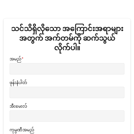
သင်သိရှိလိုသော အကြောင်းအရာများ
အတွက် အက်တမ်ကို ဆက်သွယ်
လိုက်ပါ။
အမည်
*
ဖုန်းနံပါတ်
အီးမေးလ်
ကုမ္ပဏီအမည်