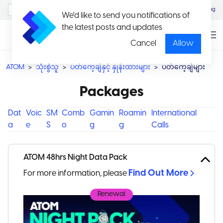
MyAccount/Sign in
Eng
We'd like to send you notifications of
the latest posts and updates
Cancel
Allow
ATOM
သုံးစွဲသူ
ပတ်ကေ့ချ်နှင့် နှုန်းထားများ
ပတ်ကေ့ချ်များ
Packages
Dat
Voic
SM
Comb
Gamin
Roamin
International
a
e
S
o
g
g
Calls
ATOM 48hrs Night Data Pack
Find Out More
For more information, please
Renewal