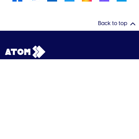
Back to top
ဂီတနှင့် ဗွီဒီယို
ပတ်ကေ့ချ်များ
ဆင်းကတ်
၀န်ဆောင်မှုများ