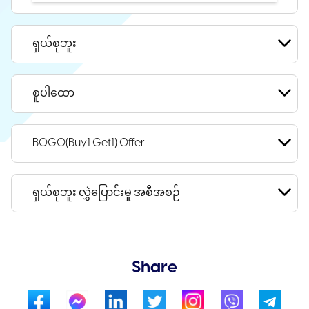
ရှယ်စုဘူး
စူပါထော
BOGO(Buy1 Get1) Offer
ရှယ်စုဘူး လွှဲပြောင်းမှု အစီအစဉ်
Share