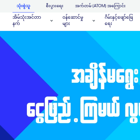
သုံးစွဲသူ
စီးပွားရေး
အက်တမ် (ATOM) အကြောင်း
အိမ်သုံးအင်တာ
၀န်ဆောင်မှု
ဂိမ်းနှင့်ဖျော်ဖြေ
နက်
များ
ရေး