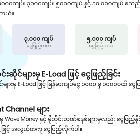
 ၁ဝဝဝကျပ်၊ ၃ဝဝဝကျပ်၊ ၅ဝဝဝကျပ် နှင့် ၁၀,ဝဝဝကျပ် စသည်ဖ
ပါတယ်။
၃,၀၀၀ ကျပ်
၅,၀၀၀ ကျပ်
ငွေဖြည့်ကတ်
ငွေဖြည့်ကတ်
ုင်များမှ E-Load ဖြင့် ငွေဖြည့်ခြင်း
ျားမှ E-Load ဖြင့် မြန်မာကျပ်ငွေ ၁၀၀၀ မှ ၁၀၀၀၀ထိ ငွေဖြ
 Channel များ
မှ Wave Money နှင့် မိုဘိုင်းဘဏ်စနစ်များမှလည်း ငွေဖြည့်န
း
ဖြင့် အလွယ်တကူ ငွေဖြည့်လိုက်ပါ။