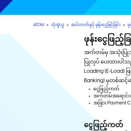
ATOM
သုံးစွဲသူ
ဆင်းကတ်နှင့် ဖုန်းငွေဖြင့်ခြင်း
ဖု
ဖုန်းငွေဖြည့်ခြ
အက်တမ်မှ အသုံးပြုသ
ပြုလုပ် ပေးထားပါသည်
Loading (E-Load) ဖြ
Banking) မှတစ်ဆင့်ငွ
ငွေဖြည့်ကတ်
အက်တမ်အရောင်းဆိုင်
အခြား Payment Ch
ငွေဖြည့်ကတ်