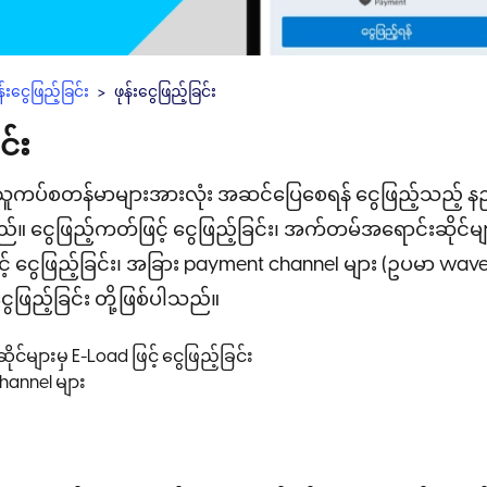
န်းငွေဖြည့်ခြင်း
ဖုန်းငွေဖြည့်ခြင်း
င်း
ူကပ်စတန်မာများအားလုံး အဆင်ပြေစေရန် ငွေဖြည့်သည့် နည်
။ ငွေဖြည့်ကတ်ဖြင့် ငွေဖြည့်ခြင်း၊ အက်တမ်အရောင်းဆိုင်မျာ
င့် ငွေဖြည့်ခြင်း၊ အခြား payment channel များ (ဥပမာ wa
ေဖြည့်ခြင်း တို့ဖြစ်ပါသည်။
များမှ E-Load ဖြင့် ငွေဖြည့်ခြင်း
annel များ