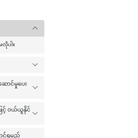
မလိုပါ။
ဆောင်မှုပေး
် ဝယ်ယူနိုင်
ောင်ရမည်