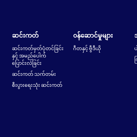
ဆင်းကတ်
၀န်ဆောင်မှုများ
ဆင်းကတ်မှတ်ပုံတင်ခြင်း
ဂီတနှင့် ဗွီဒီယို
ပ
နှင့် အမည်ပေါက်
က
ပြောင်းလဲခြင်း
ဆင်းကတ် သက်တမ်း
စီးပွားရေးသုံး ဆင်းကတ်