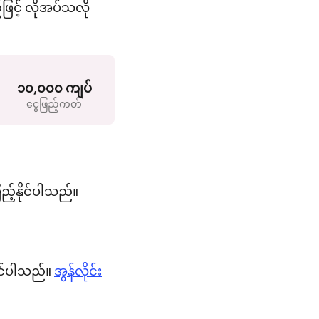
ြင့် လိုအပ်သလို
၁၀,၀၀၀ ကျပ်
ငွေဖြည့်ကတ်
ည့်နိုင်ပါသည်။
ိုင်ပါသည်။
အွန်လိုင်း