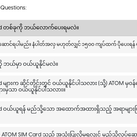
 Questions:
d တစ်ခုကို ဘယ်လောက်ပေးရမလဲ။
ဆောင်ရပါမည်။ နံပါတ်အလှ မဟုတ်လျှင် ၁၅၀ဝ ကျပ်ထက် ပိုပေးရန် 
ု ဘယ်မှာ ဝယ်ယူနိုင်မလဲ။
ျားက ဆိုင်တိုင်းတွင် ဝယ်ယူနိုင်ပါသလား (သို့) ATOM မှဝန်
ျားမှသာ ဝယ်ယူနိုင်ပါသလား။
 ဝယ်ယူရန် မည်သို့သော အထောက်အထားရှိသည့် အရာများဖြင့
TOM SIM Card သည် အသုံးပြုလို့မရလျှင် မည့်သို့လုပ်ဆ