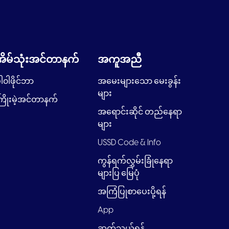
အိမ်သုံးအင်တာနက်
အကူအညီ
ါ၀ါဖိုင်ဘာ
အမေးများသော မေးခွန်း
များ
ြိုးမဲ့အင်တာနက်
အရောင်းဆိုင် တည်နေရာ
များ
USSD Code & Info
ကွန်ရက်လွှမ်းခြုံနေရာ
များပြ မြေပုံ
အကြံပြုစာပေးပို့ရန်
App
ဆက်သွယ်ရန်