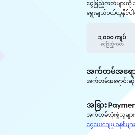
ငွေဖြည့်ကတ်များကို
ရွေးချယ်ဝယ်ယူနိုင်
၁,၀၀၀ ကျပ်
ငွေဖြည့်ကတ်
အက်တမ်အရောင်းဆိ
အက်တမ်အရောင်းဆိုင်မ
အခြား Payment
အက်တမ်သုံးစွဲသူများ
ငွေပေးချေမှု စနစ်မျာ