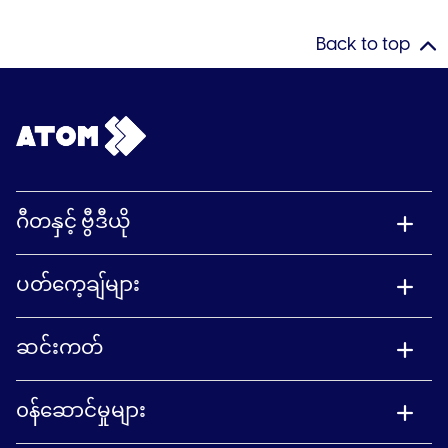
Back to top
ဂီတနှင့် ဗွီဒီယို
ပတ်ကေ့ချ်များ
ဆင်းကတ်
၀န်ဆောင်မှုများ