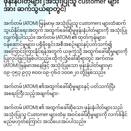
ဖုန်းနံပါတ်များ (အသုံးပြုသူ customer များ
အား ဆက်သွယ်ရာတွင်)
အက်တမ် (ATOM) မြန်မာမှ အသုံးပြုသူ customers များထံဆက်
သွယ်နိုင်ရေးအတွက် အထွက်ခေါ်ဆိုမှုဖုန်းနံပါတ်များကို အသုံးပြု
လျက်ရှိပါသည်။ အက်တမ် (ATOM) ၏ ထုတ်ကုန်များ၊
ဝန်ဆောင်မှုများ၊ ပရိုမိုးရှင်းအစီအစဉ်များနှင့်ပတ်သက်၍
အကြောင်းကြားနိုင်ရန်အတွက် ယခုကဲ့သို့ အထွက်ခေါ်ဆိုမှုများကို
ပြုလုပ်ခြင်းဖြစ်ပါသည်။ ထိုကဲ့သို့ခေါ်ဆိုရာတွင် အက်တမ်
(ATOM) မြန်မာအနေဖြင့် အသုံးပြုသော ဖုန်းနံပါတ်များမှာ
၀၉-၇၅၃ ၉၇၃ ၈၀၀၊ ၀၉-၇၆၀ ၁၀၀၈၂၀ တို့ဖြစ်သည်။
အက်တမ် (ATOM) ၏အထွက်ခေါ်ဆိုမှုများနှင့် ပတ်သက်ပြီး
အရေးကြီးသည့်အချက်များ-
အက်တမ် (ATOM) ၏ အထွက်ခေါ်ဆိုသော ဖုန်းနံပါတ်များသည်
အသုံးပြုသူ Customer များထံမှ အဝင်ခေါ်ဆိုမှုများကို လက်ခံနိုင်
မည်မဟုတ်ကြောင်း အသိပေးအပ်ပါသည်။