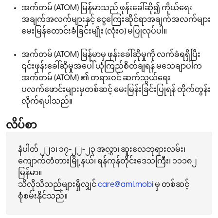
အက်တမ် (ATOM) မြန်မာသည် ဖုန်းခေါ်ဆို၍ ကိုယ်ရေး
အချက်အလက်များနှင့် ငွေကြေးဆိုင်ရာအချက်အလက်များ
မေးမြန်တောင်းခံခြင်းမျိုး (လုံးဝ) မပြုလုပ်ပါ။
အက်တမ် (ATOM) မြန်မာမှ ဖုန်းခေါ်ဆိုမှုကို လက်ခံရရှိပြီး
၎င်းဖုန်းခေါ်ဆိုမှုအပေါ် ယုံကြည်စိတ်ချရန် မသေချာပါက
အက်တမ် (ATOM) ၏ တရားဝင် ဆက်သွယ်ရေး
ပလက်ဖောင်းများမှတစ်ဆင့် မေးမြန်းခြင်းပြုရန် တိုက်တွန်း
လိုက်ရပါသည်။
လိပ်စာ
နံပါတ် ၂၂၁၊ ၁၇-၂၂-၂၃ အလွှာ၊ ဆူးလေဘုရားလမ်း၊
ကျောက်တံတားမြို့နယ်၊ ရန်ကုန်တိုင်းဒေသကြီး၊ ၁၁၁၈၂
မြန်မာ။
သိလိုသိသည်များရှိလျှင်
care@aml.mobi
မှ တစ်ဆင့်
စုံစမ်းနိုင်သည်။