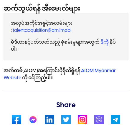
ဆက်သွယ်ရန် အီးမေးလ်များ
အလုပ်အကိုင်အခွင့်အလမ်းများ
:
talentacquisition@aml.mobi
မီဒီယာနှင့်ပတ်သတ်သည့် စုံစမ်းမှုများအတွက်
ဒီကို
နှိပ်
ပါ။
အက်တမ်(ATOM)အကြောင်းပိုမိုသိရှိရန်
ATOM Myanmar
Website
ကို ၀င်ကြည့်ပါ။
Share