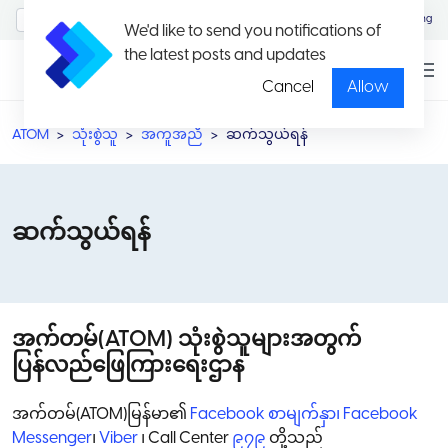
MyAccount/Sign in
Eng
We'd like to send you notifications of
the latest posts and updates
Cancel
Allow
ATOM
သုံးစွဲသူ
အကူအညီ
ဆက်သွယ်ရန်
ဆက်သွယ်ရန်
အက်တမ်(ATOM) သုံးစွဲသူများအတွက်
ပြန်လည်ဖြေကြားရေးဌာန
အက်တမ်(ATOM)မြန်မာ၏
Facebook စာမျက်နှာ
၊
Facebook
Messenger
၊
Viber
၊ Call Center
၉၇၉
တို့သည်