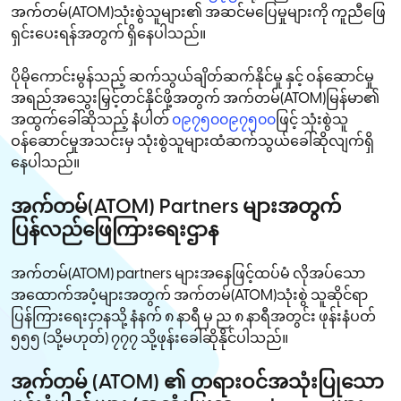
အက်တမ်(ATOM)သုံးစွဲသူများ၏ အဆင်မပြေမှုများကို ကူညီဖြေ
ရှင်းပေးရန်အတွက် ရှိနေပါသည်။
ပိုမိုကောင်းမွန်သည့် ဆက်သွယ်ချိတ်ဆက်နိုင်မှု နှင့် ဝန်ဆောင်မှု
အရည်အသွေးမြှင့်တင်နိုင်ဖို့အတွက် အက်တမ်(ATOM)မြန်မာ၏
အထွက်ခေါ်ဆိုသည့် နံပါတ်
၀၉၇၅၀၀၉၇၅၀၀
ဖြင့် သုံးစွဲသူ
ဝန်ဆောင်မှုအသင်းမှ သုံးစွဲသူများထံဆက်သွယ်ခေါ်ဆိုလျက်ရှိ
နေပါသည်။
အက်တမ်(ATOM) Partners များအတွက်
ပြန်လည်ဖြေကြားရေးဌာန
အက်တမ်(ATOM) partners များအနေဖြင့်ထပ်မံ လိုအပ်သော
အထောက်အပံ့များအတွက် အက်တမ်(ATOM)သုံးစွဲ သူဆိုင်ရာ
ပြန်ကြားရေးငှာနသို့ နံနက် ၈ နာရီ မှ ည ၈ နာရီအတွင်း ဖုန်းနံပတ်
၅၅၅ (သို့မဟုတ်) ၇၇၇ သို့ဖုန်းခေါ်ဆိုနိုင်ပါသည်။
အက်တမ် (ATOM) ၏ တရားဝင်အသုံးပြုသော