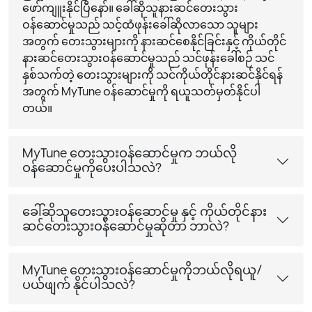
ဖော်ကျူးနိုင်ပြီနော်။ ခေါ်ဆိုသူနားဆင်တေးသွား
ဝန်ဆောင်မှုသည် သင့်ထံဖုန်းခေါ်ဆိုလာသော သူများ
အတွက် တေးသွားများကို နားဆင်စေနိုင်ခြင်းနှင့် ကိုယ်တိုင်
နားဆင်တေးသွားဝန်ဆောင်မှုသည် သင်ဖုန်းခေါ်စဉ် သင်
နှစ်သက်တဲ့ တေးသွားများကို သင်ကိုယ်တိုင်နားဆင်နိုင်ရန်
အတွက် MyTune ဝန်ဆောင်မှုကို ရယူသတ်မှတ်နိုင်ပါ
တယ်။
MyTune တေးသွားဝန်ဆောင်မှုက ဘယ်လို
ဝန်ဆောင်မှုကိုပေးပါသလဲ?
ခေါ်ဆိုသူတေးသွားဝန်ဆောင်မှု နှင့် ကိုယ်တိုင်နား
ဆင်တေးသွားဝန်ဆောင်မှုဆိုတာ ဘာလဲ?
MyTune တေးသွားဝန်ဆောင်မှုကိုဘယ်လိုရယူ/
ပယ်ဖျက် နိုင်ပါသလဲ?