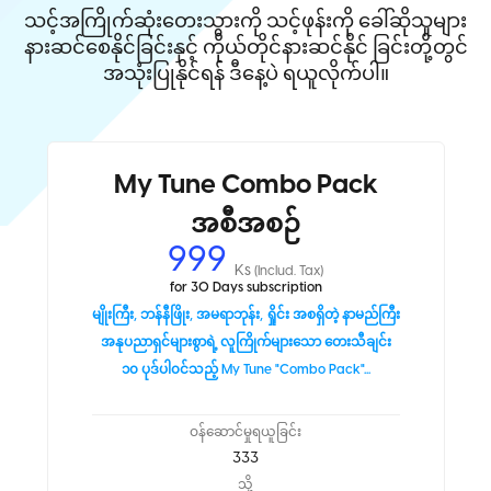
သင့်အကြိုက်ဆုံးတေးသွားကို သင့်ဖုန်းကို ခေါ်ဆိုသူများ
နားဆင်စေနိုင်ခြင်းနှင့် ကိုယ်တိုင်နားဆင်နိုင် ခြင်းတို့တွင်
အသုံးပြုနိုင်ရန် ဒီနေ့ပဲ ရယူလိုက်ပါ။
My Tune Combo Pack
အစီအစဉ်
999
Ks
(Includ. Tax)
for 30 Days subscription
မျိုးကြီး, ဘန်နီဖြိုး, အမရာဘုန်း, ရှိုင်း အစရှိတဲ့ နာမည်ကြီး
အနုပညာရှင်များစွာရဲ့ လူကြိုက်များသော တေးသီချင်း
၁၀ ပုဒ်ပါ၀င်သည့် My Tune "Combo Pack"...
ဝန်ဆောင်မှုရယူခြင်း
333
သို့