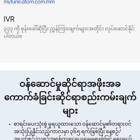
mytune.atom.com.mm
IVR
၃၃၃ ကို ဖုန်းခေါ်ဆိုပြီး ညွှန်ကြားချက်များအတိုင်း လုပ်ဆောင်နိုင်
ပါတယ်။
ဝန်ဆောင်မှုဆိုင်ရာအဖိုးအခ
ကောက်ခံခြင်းဆိုင်ရာစည်းကမ်းချက်
များ
စာရင်းပေးသုံးစွဲ မှုရယူထားသော ဝန်ဆောင်မှု၏တရားဝင်
အသုံးပြုနိုင်သည့်ကာလမှာ ၃၆၅ ရက်ဖြစ်ပြီး နေ့စဉ်/
အပတ်စဉ်/လစဉ်အရစ်ကျငွေပေးချေမှုစနစ်ဖြင့် ရွေးချယ်