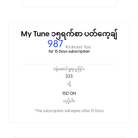
My Tune ၁၅ရက်စာ ပတ်ကေ့ချ်
987
Ks
(Includ. Tax)
for 15 Days subscription
ဝန်ဆောင်မှုရယူခြင်း
333
သို့
15D ON
ဟုပို့ပါ။
*This subscription will expire after 15 Days