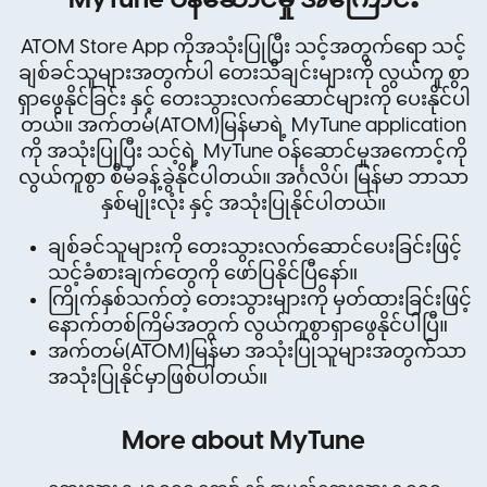
MyTune ဝန်ဆောင်မှု အကြောင်း
ATOM Store App ကိုအသုံးပြုပြီး သင့်အတွက်ရော သင့်
ချစ်ခင်သူများအတွက်ပါ တေးသီချင်းများကို လွယ်ကူ စွာ
ရှာဖွေနိုင်ခြင်း နှင့် တေးသွားလက်ဆောင်များကို ပေးနိုင်ပါ
တယ်။ အက်တမ်(ATOM)မြန်မာရဲ့ MyTune application
ကို အသုံးပြုပြီး သင့်ရဲ့ MyTune ဝန်ဆောင်မှုအကောင့်ကို
လွယ်ကူစွာ စီမံခန့်ခွဲနိုင်ပါတယ်။ အင်္ဂလိပ်၊ မြန်မာ ဘာသာ
နှစ်မျိုးလုံး နှင့် အသုံးပြုနိုင်ပါတယ်။
ချစ်ခင်သူများကို တေးသွားလက်ဆောင်ပေးခြင်းဖြင့်
သင့်ခံစားချက်တွေကို ဖော်ပြနိုင်ပြီနော်။
ကြိုက်နှစ်သက်တဲ့ တေးသွားများကို မှတ်ထားခြင်းဖြင့်
နောက်တစ်ကြိမ်အတွက် လွယ်ကူစွာရှာဖွေနိုင်ပါပြီ။
အက်တမ်(ATOM)မြန်မာ အသုံးပြုသူများအတွက်သာ
အသုံးပြုနိုင်မှာဖြစ်ပါတယ်။
More about MyTune