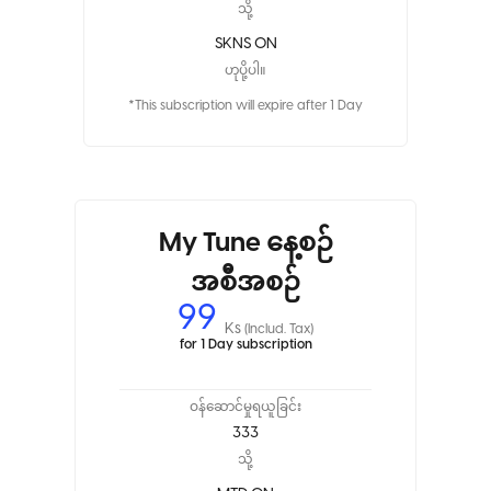
သို့
SKNS ON
ဟုပို့ပါ။
*This subscription will expire after 1 Day
My Tune နေ့စဉ်
အစီအစဉ်
99
Ks
(Includ. Tax)
for 1 Day subscription
ဝန်ဆောင်မှုရယူခြင်း
333
သို့