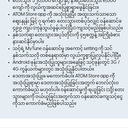
တေးသွား ၁၂၀,ဝဝဝ ကျော် နှင့် နာမည်တေးသွား ၈,ဝဝဝ
ကျော် ကို လွယ်ကူအဆင်ပြေစွာရှာဖွေနိုင်ခြင်း။
ATOM Store app ကို အသုံးပြုပြီး အထူးသက်သာသော
ဈေးနှုန်း ဖြင့် ၇ ရက်စာ တေးသွားတစ်ပုဒ်လျှင် ဝန်ဆောင်ခ
၄၉၉ ကျပ် (ကုန်သွယ်ခွန်ပါ၀င်ပြီး) ကျသင့်မည်ဖြစ်ပါသည်။
နှစ်သက်ရာ တေးသွားအပုဒ်တိုင်းကို ၄၅စက္ကန့် အကြိုခံစား
နားဆင်နိုင်မှာပါ။
သင့်ရဲ့ MyTune ဝန်ဆောင်မှု အကောင့် setting ကို သင်
နှစ်သက်သလို တစ်နေရာထဲမှာ လွယ်ကူစွာပြုလုပ်နိုင်ပါပြီ။
Android ဖုန်းအသုံးပြုသူများအနေဖြင့် သင့်ဖုန်းတွင် 3G /
4G ကွန်ယက်များတွင် အသုံးပြုနိုင်ပါတယ်။
ဒေတာအသုံးပြုခ မကောက်ခံပါ။ ATOM Store app ကို
အသုံးပြုရာမှာ ဒေတာအသုံးပြုခြင်းအတွက် ဘေလ်လုံးဝ
ကောက်ခံမည် မဟုတ်ပါ။ ဝန်ဆောင်မှုကို ရယူခြင်း (သို့) တေး
သွားများကို ဝယ်ယူခြင်းအတွက်သာ ဝန်ဆောင်ခကျသင့်ငွေ
ကိုသာ ကောက်ခံမည်ဖြစ်ပါသည်။