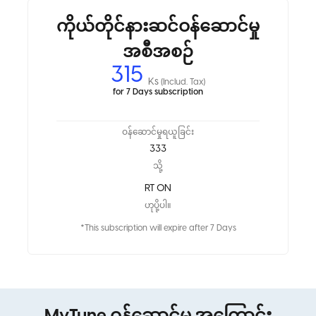
ကိုယ်တိုင်နားဆင်ဝန်ဆောင်မှု
အစီအစဉ်
315
Ks
(Includ. Tax)
for 7 Days subscription
ဝန်ဆောင်မှုရယူခြင်း
333
သို့
RT ON
ဟုပို့ပါ။
*This subscription will expire after 7 Days