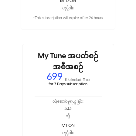
MTD ON
ဟုပို့ပါ။
*This subscription will expire after 24 hours
My Tune အပတ်စဉ်
အစီအစဉ်
699
Ks
(Includ. Tax)
for 7 Days subscription
ဝန်ဆောင်မှုရယူခြင်း
333
သို့
MT ON
ဟုပို့ပါ။