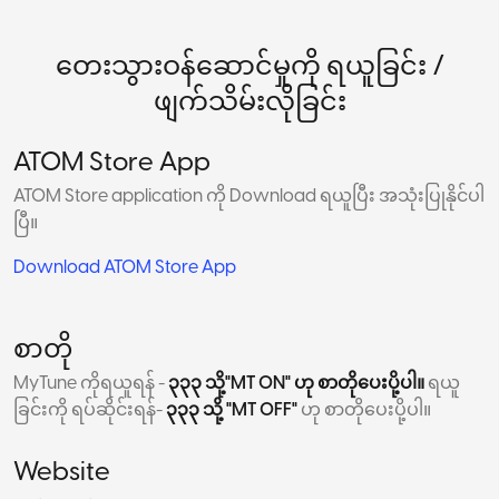
တေးသွားဝန်ဆောင်မှုကို ရယူခြင်း /
ဖျက်သိမ်းလိုခြင်း
ATOM Store App
ATOM Store application ကို Download ရယူပြီး အသုံးပြုနိုင်ပါ
ပြီ။
Download ATOM Store App
စာတို
MyTune ကိုရယူရန် -
၃၃၃ သို့"MT ON" ဟု စာတိုပေးပို့ပါ။
ရယူ
ခြင်းကို ရပ်ဆိုင်းရန်-
၃၃၃ သို့ "MT OFF"
ဟု စာတိုပေးပို့ပါ။
Website