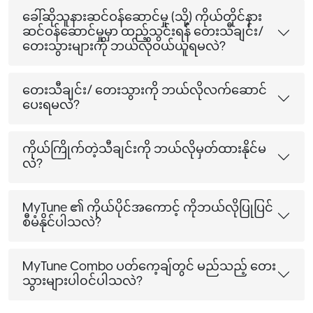
ခေါ်ဆိုသူနားဆင်ဝန်ဆောင်မှု (သို့) ကိုယ်တိုင်နား
ဆင်ဝန်ဆောင်မှုမှာ ထည့်သွင်းရန် တေးသီချင်း/
တေးသွားများကို ဘယ်လိုဝယ်ယူရမလဲ?
တေးသီချင်း/ တေးသွားကို ဘယ်လိုလက်ဆောင်
ပေးရမလဲ?
ကိုယ်ကြိုက်တဲ့သီချင်းကို ဘယ်လိုမှတ်ထားနိုင်မ
လဲ?
MyTune ၏ ကိုယ်ပိုင်အကောင့် ကိုဘယ်လိုပြုပြင်
စီမံနိုင်ပါသလဲ?
MyTune Combo ပတ်ကေ့ချ်တွင် မည်သည့် တေး
သွားများပါ၀င်ပါသလဲ?