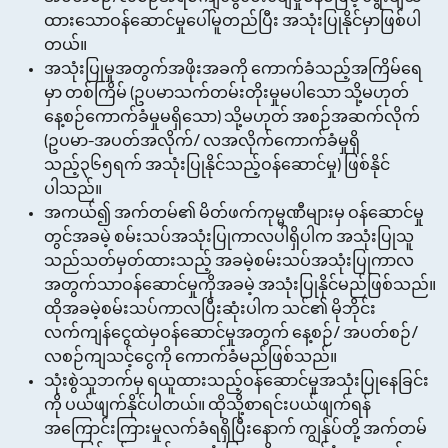
ထားသောဝန်ဆောင်မှုပေါ်မူတည်ပြီး အသုံးပြုနိုင်မှာဖြစ်ပါ
တယ်။
အသုံးပြုမှုအတွက်အဖိုးအခကို ကောက်ခံသည့်အကြိမ်ရေ
မှာ တစ်ကြိမ် (ဥပမာသက်တမ်းတိုးမှုမပါသော သို့မဟုတ်
နေ့စဉ်ကောက်ခံမှုမရှိသော) သို့မဟုတ် အစဉ်အဆက်လိုက်
(ဥပမာ-အပတ်အလိုက်/ လအလိုက်ကောက်ခံမှုရှိ
သည့်၃၆၅ရက် အသုံးပြုနိုင်သည့်ဝန်ဆောင်မှု) ဖြစ်နိုင်
ပါသည်။
အကယ်၍ အက်တမ်၏ မိတ်ဖက်ကုမ္မဏီများမှ ဝန်ဆောင်မှု
တွင်အခမဲ့ စမ်းသပ်အသုံးပြုကာလပါရှိပါက အသုံးပြုသူ
သည်သတ်မှတ်ထားသည့် အခမဲ့စမ်းသပ်အသုံးပြုကာလ
အတွက်သာဝန်ဆောင်မှုကိုအခမဲ့ အသုံးပြုနိုင်မည်ဖြစ်သည်။
ထိုအခမဲ့စမ်းသပ်ကာလပြီးဆုံးပါက သင်၏ မိုဘိုင်း
လက်ကျန်ငွေထဲမှဝန်ဆောင်မှုအတွက် နေ့စဉ်/ အပတ်စဉ်/
လစဉ်ကျသင့်ငွေကို ကောက်ခံမည်ဖြစ်သည်။
သုံးစွဲသူဘက်မှ ရယူထားသည့်ဝန်ဆောင်မှုအသုံးပြုနေခြင်း
ကို ပယ်ဖျက်နိုင်ပါတယ်။ ထိုသို့စာရင်းပယ်ဖျက်ရန်
အကြောင်းကြားမှုလက်ခံရရှိပြီးနောက် ကျွန်ုပ်တို့ အက်တမ်