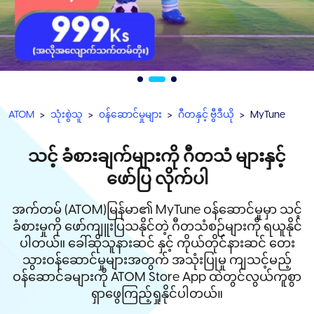
ATOM
သုံးစွဲသူ
၀န်ဆောင်မှုများ
ဂီတနှင့် ဗွီဒီယို
MyTune
သင့် ခံစားချက်များကို ဂီတသံ များနှင့်
ဖော်ပြ လိုက်ပါ
အက်တမ် (ATOM)မြန်မာ၏ MyTune ဝန်ဆောင်မှုမှာ သင့်
ခံစားမှုကို ဖော်ကျူးပြသနိုင်တဲ့ ဂီတသံစဉ်များကို ရယူနိုင်
ပါတယ်။ ခေါ်ဆိုသူနားဆင် နှင့် ကိုယ်တိုင်နားဆင် တေး
သွားဝန်ဆောင်မှုများအတွက် အသုံးပြုမှု ကျသင့်မည့်
ဝန်ဆောင်ခများကို ATOM Store App ထဲတွင်လွယ်ကူစွာ
ရှာဖွေကြည့်ရှုနိုင်ပါတယ်။