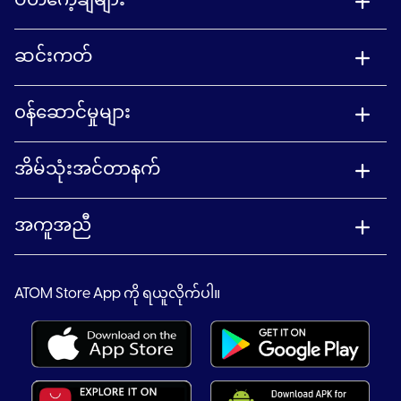
ပတ်ကေ့ချ်များ
ဆင်းကတ်
၀န်ဆောင်မှုများ
အိမ်သုံးအင်တာနက်
အကူအညီ
ATOM Store App ကို ရယူလိုက်ပါ။