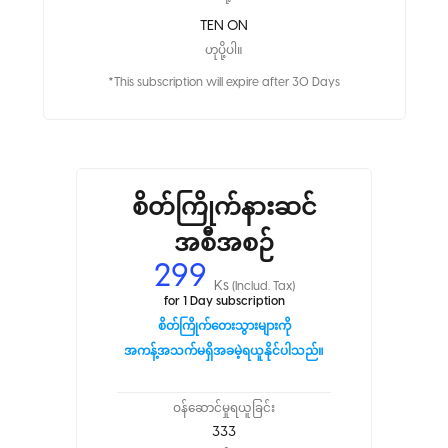
TEN ON
ဟုပို့ပါ။
*This subscription will expire after 30 Days
စိတ်ကြိုက်နားဆင်
အစီအစဉ်
299
Ks
(Includ. Tax)
for 1 Day subscription
စိတ်ကြိုက်တေးသွားများကို
အကန့်အသက်မရှိအခမဲ့ရယူနိုင်ပါသည်။
ဝန်ဆောင်မှုရယူခြင်း
333