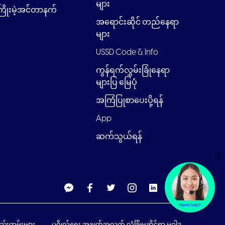
များ
ြိုးမဲ့အင်တာနက်
အရောင်းဆိုင် တည်နေရာ
များ
USSD Code & Info
ကွန်ရက်လွှမ်းခြုံနေရာ
များပြ မြေပုံ
အကြံပြုစာပေးပို့ရန်
App
ဆက်သွယ်ရန်
×
စည်းကမ်းများ
ပုဂ္ဂိုလ်ရေး အချက်အလက် လုံခြုံမှုဆိုင်ရာ မူဝါဒ