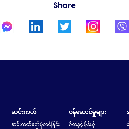
Share
ဆင်းကတ်
၀န်ဆောင်မှုများ
ဆင်းကတ်မှတ်ပုံတင်ခြင်း
ဂီတနှင့် ဗွီဒီယို
ပ