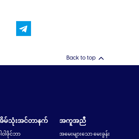
Back to top
အိမ်သုံးအင်တာနက်
အကူအညီ
ါ၀ါဖိုင်ဘာ
အမေးများသော မေးခွန်း