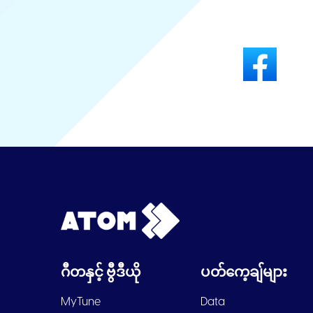
ဂီတနှင့် ဗွီဒီယို
ပတ်ကေ့ချ်များ
MyTune
Data