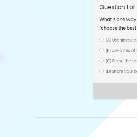
Question 1 of
What is one way
(choose the bes
(A) Use simple
(B) Use a mix of
(C) Reuse the s
(D) Share your 