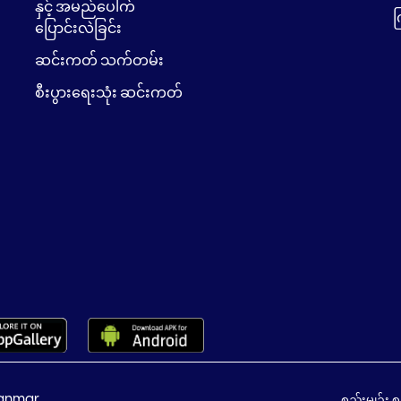
နှင့် အမည်ပေါက်
က
ပြောင်းလဲခြင်း
ဆင်းကတ် သက်တမ်း
စီးပွားရေးသုံး ဆင်းကတ်
anmar.
စည်းမျဉ်း 