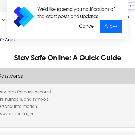
We'd like to send you notifications of
the latest posts and updates
ပရိုမိုး
ပတ်ကေ့ချ်နှင့်
ရှင်း
နှုန်းထားများ
Cancel
Allow
fe Online
Stay Safe Online: A Quick Guide
g Passwords
sswords for each account.
rs, numbers, and symbols.
ersonal information.
assword manager.