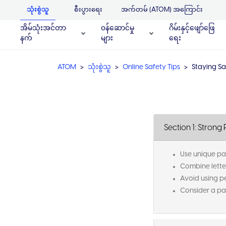
သုံးစွဲသူ
စီးပွားရေး
အက်တမ် (ATOM) အကြောင်း
အိမ်သုံးအင်တာ
၀န်ဆောင်မှု
ဂိမ်းနှင့်ဖျော်ဖြေ
နက်
များ
ရေး
ATOM
သုံးစွဲသူ
Online Safety Tips
Staying Sa
Section 1: Stron
Use unique pa
Combine lette
Avoid using p
Consider a p