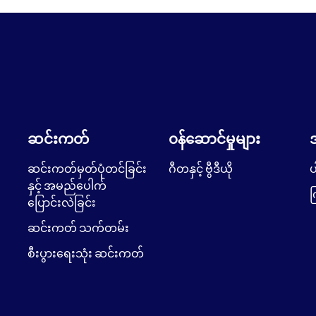
ဆင်းကတ်
၀န်ဆောင်မှုများ
ဆင်းကတ်မှတ်ပုံတင်ခြင်း
ဂီတနှင့် ဗွီဒီယို
ပ
နှင့် အမည်ပေါက်
က
ပြောင်းလဲခြင်း
ဆင်းကတ် သက်တမ်း
စီးပွားရေးသုံး ဆင်းကတ်