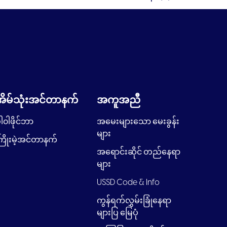
အိမ်သုံးအင်တာနက်
အကူအညီ
ါ၀ါဖိုင်ဘာ
အမေးများသော မေးခွန်း
များ
ြိုးမဲ့အင်တာနက်
အရောင်းဆိုင် တည်နေရာ
များ
USSD Code & Info
ကွန်ရက်လွှမ်းခြုံနေရာ
များပြ မြေပုံ