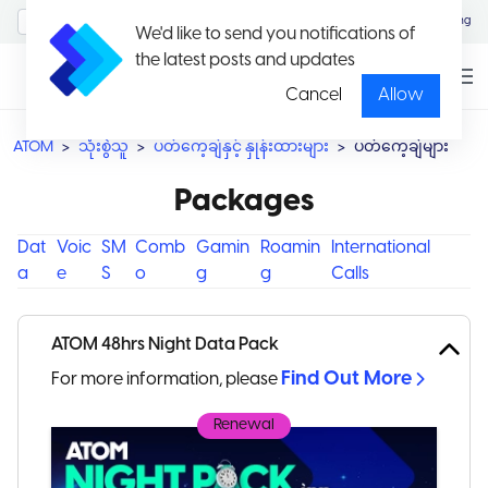
MyAccount/Sign in
Eng
We'd like to send you notifications of
the latest posts and updates
Cancel
Allow
ATOM
သုံးစွဲသူ
ပတ်ကေ့ချ်နှင့် နှုန်းထားများ
ပတ်ကေ့ချ်များ
Packages
Dat
Voic
SM
Comb
Gamin
Roamin
International
a
e
S
o
g
g
Calls
ATOM 48hrs Night Data Pack
Find Out More
For more information, please
Renewal