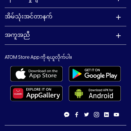
အိမ်သုံးအင်တာနက်
အကူအညီ
ATOM Store App ကို ရယူလိုက်ပါ။