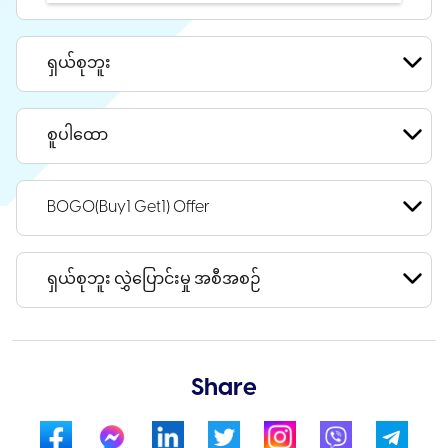
ရှယ်စုဘူး
စူပါထော
BOGO(Buy1 Get1) Offer
ရှယ်စုဘူး လွှဲပြောင်းမှု အစီအစဉ်
Share