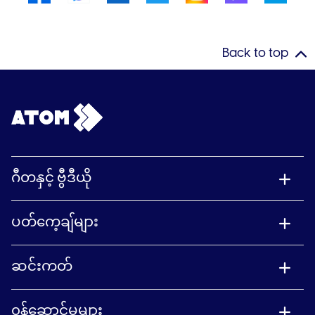
Back to top
ဂီတနှင့် ဗွီဒီယို
ပတ်ကေ့ချ်များ
ဆင်းကတ်
၀န်ဆောင်မှုများ