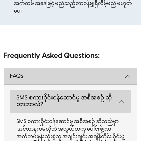
အက်တမ် အနေဖြင့် မည်သည့်တာဝန်မျှရှိလိမ့်မည် မဟုတ်
ပေ။
Frequently Asked Questions:
FAQs
SMS စကားဝိုင်းဝန်ဆောင်မှု အစီအစဉ် ဆို
တာဘာလဲ?
SMS စကားဝိုင်းဝန်ဆောင်မှု အစီအစဉ် ဆိုသည်မှာ
အင်တာနက်မလိုဘဲ အလွယ်တကူ ပေါင်းဖွဲ့ကာ
အက်တမ်ဖုန်းသုံးစွဲသူ အချင်းချင်း အချိန်တိုင်း ဝိုင်းဖွဲ့