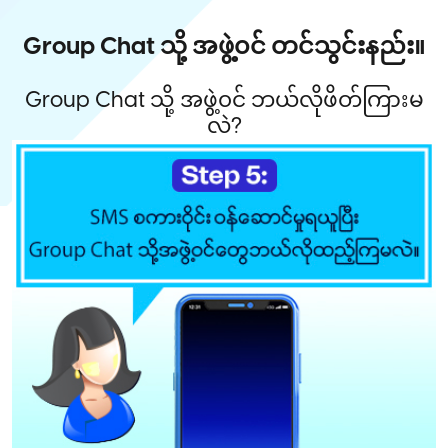
Group Chat သို့ အဖွဲ့၀င် တင်သွင်းနည်း။
Group Chat သို့ အဖွဲ့၀င် ဘယ်လိုဖိတ်ကြားမ
လဲ?