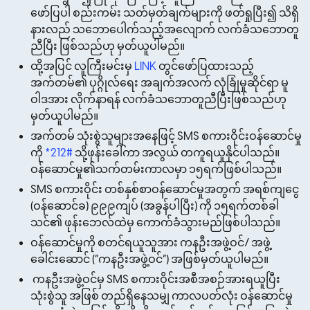
ဖော်ပြပါ စည်းကမ်း သတ်မှတ်ချက်များကို ဖတ်ရှုပြီး၍ သိရှိ
နားလည် သဘောပေါက်သည့်အလျောက် လက်ခံသဘောတူ
ညီပြီး ဖြစ်သည်ဟု မှတ်ယူပါမည်။
ထို့အပြင် လူကြီးမင်းမှ
LINK
တွင်ဖော်ပြထားသည့်
အက်တမ်၏ ပုဂ္ဂိုလ်ရေး အချက်အလက် လုံခြုံမှုဆိုင်ရာ မူ
ဝါဒအား လိုက်နာရန် လက်ခံသဘောတူညီပြီးဖြစ်သည်ဟု
မှတ်ယူပါမည်။
အက်တမ် သုံးစွဲသူများအနေဖြင့် SMS စကားဝိုင်းဝန်ဆောင်မှု
ကို
*212#
သို့ဖုန်းခေါ်ကာ အလွယ် တကူရယူနိုင်ပါသည်။
ဝန်ဆောင်မှု၏သက်တမ်းကာလမှာ ၁၅ရက်ဖြစ်ပါသည်။
SMS စကားဝိုင်း တစ်နှစ်စာဝန်ဆောင်မှုအတွက် အရစ်ကျငွေ
(ဝန်ဆောင်ခ) ၉၉၉ကျပ် (အခွန်ပါပြီး) ကို ၁၅ရက်တစ်ခါ
သင်၏ ဖုန်းဘေလ်ထဲမှ ကောက်ခံသွားမည်ဖြစ်ပါသည်။
ဝန်ဆောင်မှုကို စတင်ရယူသူအား ကနဦးအဖွဲ့ဝင်/ အဖွဲ့
ခေါင်းဆောင် (“ကနဦးအဖွဲ့ဝင်”) အဖြစ်မှတ်ယူပါမည်။
ကနဦးအဖွဲ့ဝင်မှ SMS စကားဝိုင်းအစီအစဉ်အားရယူပြီး
သုံးစွဲသူ အဖြစ် တည်ရှိနေသမျှ ကာလပတ်လုံး ဝန်ဆောင်မှု