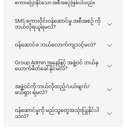
စကားပြောနိုင်သော အစီအစဉ်ဖြစ်ပါသည်။
SMS စကားဝိုင်းဝန်ဆောင်မှု အစီအစဉ် ကို
ဘယ်လိုရယူရမလဲ?
ဝန်ဆောင်ခ ဘယ်လောက်ကျသင့်မလဲ?
Group Admin အနေဖြင့် အဖွဲ့ဝင် ဘယ်နှ
ယောက်ဖိတ်ခေါ်နိုင်မလဲ?
အဖွဲ့ဝင်ကို ဘယ်လိုထည့်/ပယ်ဖျက်/
ဖယ်ရှား ရမလဲ?
ဝန်ဆောင်မှုကို မည်သူတွေအသုံးပြုနိုင်ပါ
သလဲ?