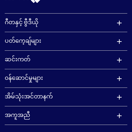
ဂီတနှင့် ဗွီဒီယို
ပတ်ကေ့ချ်များ
ဆင်းကတ်
၀န်ဆောင်မှုများ
အိမ်သုံးအင်တာနက်
အကူအညီ