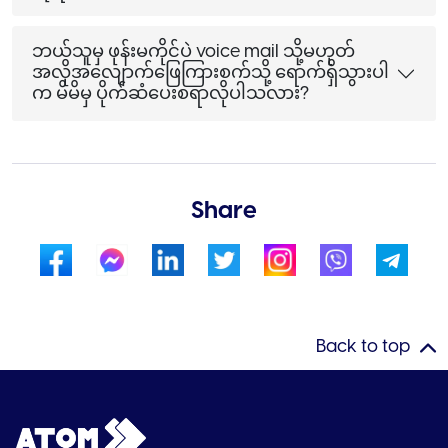
ဘယ်သူမှ ဖုန်းမကိုင်ပဲ voice mail သို့မဟုတ်
အလိုအလျောက်ဖြေကြားစက်သို့ ရောက်ရှိသွားပါ
က မိမိမှ ပိုက်ဆံပေးစရာလိုပါသလား?
Share
Back to top