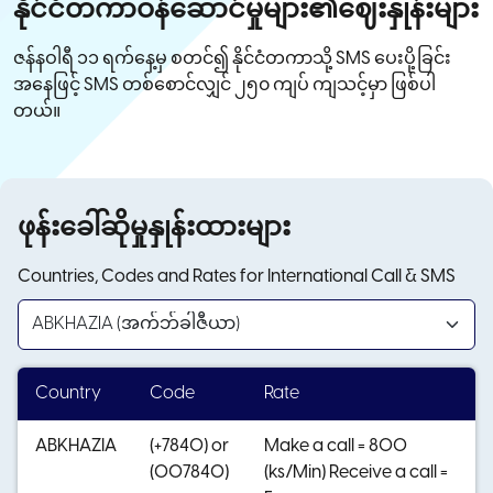
နိုင်ငံတကာဝန်ဆောင်မှုများ၏ဈေးနှုန်းများ
ဇန်နဝါရီ ၁၁ ရက်နေ့မှ စတင်၍ နိုင်ငံတကာသို့ SMS ပေးပို့ခြင်း
အနေဖြင့် SMS တစ်စောင်လျှင် ၂၅၀ ကျပ် ကျသင့်မှာ ဖြစ်ပါ
တယ်။
ဖုန်းခေါ်ဆိုမှုနှုန်းထားများ
Countries, Codes and Rates for International Call & SMS
Country
Code
Rate
ABKHAZIA
(+7840) or
Make a call = 800
(007840)
(ks/Min) Receive a call =