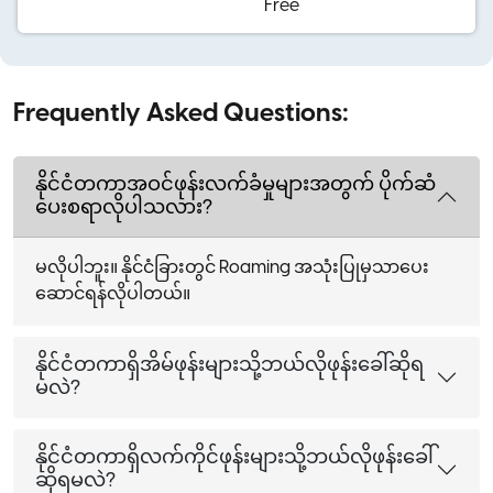
Free
Frequently Asked Questions:
နိုင်ငံတကာအဝင်ဖုန်းလက်ခံမှုများအတွက် ပိုက်ဆံ
ပေးစရာလိုပါသလား?
မလိုပါဘူး။ နိုင်ငံခြားတွင် Roaming အသုံးပြုမှသာပေး
ဆောင်ရန်လိုပါတယ်။
နိုင်ငံတကာရှိအိမ်ဖုန်းများသို့ဘယ်လိုဖုန်းခေါ်ဆိုရ
မလဲ?
နိုင်ငံတကာရှိလက်ကိုင်ဖုန်းများသို့ဘယ်လိုဖုန်းခေါ်
ဆိုရမလဲ?