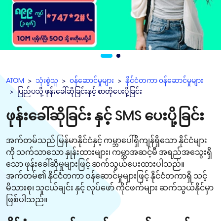
ATOM
သုံးစွဲသူ
၀န်ဆောင်မှုများ
နိုင်ငံတကာ ၀န်ဆောင်မှုများ
ပြည်ပသို့ ဖုန်းခေါ်ဆိုခြင်းနှင့် စာတိုပေးပို့ခြင်း
ဖုန်းခေါ်ဆိုခြင်း နှင့် SMS ပေးပို့ခြင်း
အက်တမ်သည် မြန်မာနိုင်ငံနှင့် ကမ္ဘာပေါ်ရှိကျန်ရှိသော နိုင်ငံများ
ကို သက်သာသော နှုန်းထားများ၊ ကမ္ဘာအဆင့်မီ အရည်အသွေးရှိ
သော ဖုန်းခေါ်ဆိုမှုများဖြင့် ဆက်သွယ်ပေးထားပါသည်။
အက်တမ်၏ နိုင်ငံတကာ ဝန်ဆောင်မှုများဖြင့် နိုင်ငံတကာရှိ သင့်
မိသားစု၊ သူငယ်ချင်း နှင့် လုပ်ဖော် ကိုင်ဖက်များ ဆက်သွယ်နိုင်မှာ
ဖြစ်ပါသည်။