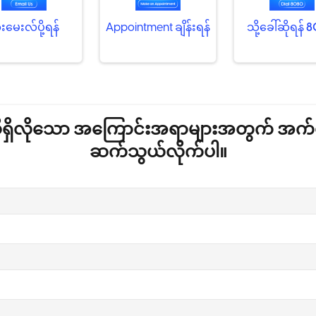
းမေးလ်ပို့ရန်
Appointment ချိန်းရန်
သို့ခေါ်ဆိုရန်
8
ရှိလိုသော အကြောင်းအရာများအတွက် အက်
ဆက်သွယ်လိုက်ပါ။