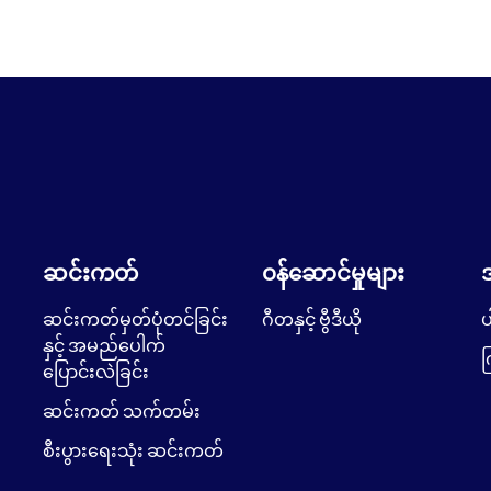
ဆင်းကတ်
၀န်ဆောင်မှုများ
ဆင်းကတ်မှတ်ပုံတင်ခြင်း
ဂီတနှင့် ဗွီဒီယို
ပ
နှင့် အမည်ပေါက်
က
ပြောင်းလဲခြင်း
ဆင်းကတ် သက်တမ်း
စီးပွားရေးသုံး ဆင်းကတ်