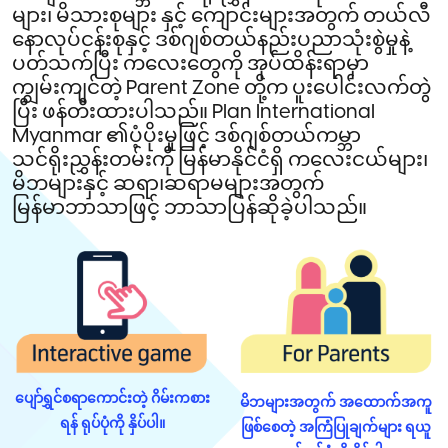
များ၊ မိသားစုများ နှင့် ကျောင်းများအတွက် တယ်လီ
နောလုပ်ငန်းစုနှင့် ဒစ်ဂျစ်တယ်နည်းပညာသုံးစွဲမှုနဲ့
ပတ်သက်ပြီး ကလေးတွေကို အုပ်ထိန်းရာမှာ
ကျွမ်းကျင်တဲ့ Parent Zone တို့က ပူးပေါင်းလက်တွဲ
ပြီး ဖန်တီးထားပါသည်။ Plan International
Myanmar ၏ပံ့ပိုးမှုဖြင့် ဒစ်ဂျစ်တယ်ကမ္ဘာ
သင်ရိုးညွှန်းတမ်းကို မြန်မာနိုင်ငံရှိ ကလေးငယ်များ၊
မိဘများနှင့် ဆရာ၊ဆရာမများအတွက်
မြန်မာဘာသာဖြင့် ဘာသာပြန်ဆိုခဲ့ပါသည်။
ပျော်ရွှင်စရာကောင်းတဲ့ ဂိမ်းကစား
မိဘများအတွက် အထောက်အကူ
ရန် ရုပ်ပုံကို နှိပ်ပါ။
ဖြစ်စေတဲ့ အကြံပြုချက်များ ရယူ