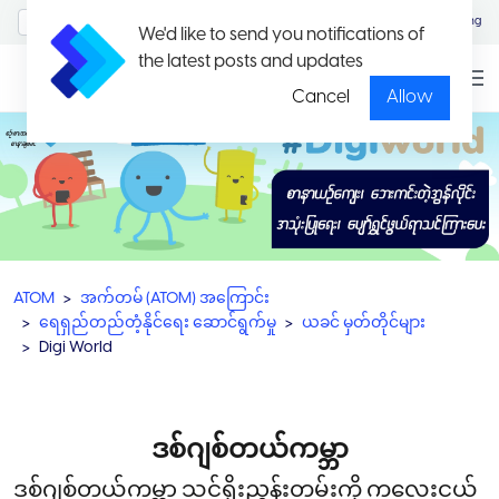
MyAccount/Sign in
Eng
We'd like to send you notifications of
the latest posts and updates
Cancel
Allow
ATOM
အက်တမ် (ATOM) အကြောင်း
ရေရှည်တည်တံ့နိုင်ရေး ဆောင်ရွက်မှု
ယခင် မှတ်တိုင်များ
Digi World
ဒစ်ဂျစ်တယ်ကမ္ဘာ
ဒစ်ဂျစ်တယ်ကမ္ဘာ သင်ရိုးညွှန်းတမ်းကို ကလေးငယ်