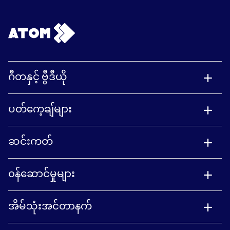
ဂီတနှင့် ဗွီဒီယို
ပတ်ကေ့ချ်များ
ဆင်းကတ်
၀န်ဆောင်မှုများ
အိမ်သုံးအင်တာနက်