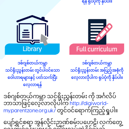
ရန် ရုပ်ပုံကို နှိပ်ပါ။
ဒစ်ဂျစ်တယ်ကမ္ဘာ
ဒစ်ဂျစ်တယ်ကမ္ဘာ
သင်ရိုးညွှန်းတမ်း တွင်ပါဝင်သော
သင်ရိုးညွှန်းတမ်း အပြည့်အစုံကို
ဝေါဟာရများနှင့် ပတ်သက်ပြီး
လေ့လာလိုပါက ရုပ်ပုံကို နှိပ်ပါ။
လေ့လာရန်
ဒစ်ဂျစ်တယ်ကမ္ဘာ သင်ရိုးညွှန်းတမ်း ကို အင်္ဂလိပ်
ဘာသာဖြင့်လေ့လာလိုပါက
http://digiworld-
တွင်ဝင်ရောက်ကြည့်ရှုပါ။
my.parentzone.org.uk/
ပျော်ရွှင်စရာ အွန်လိုင်းဉာဏ်စမ်းပဟေဠိ၊ လက်တွေ့