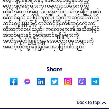
လေ့ကျင့်ခန်းများနှင့် ဒေါင်းလုပ်ဆွဲနိုင်သည့်
လေ့ကျင့်ခန်း များက ကလေးငယ်များကို သူ
တို့၏အသက်အရွယ်၊ အွန်လိုင်းအတွေ့အကြုံ၊ စွမ်း
ဆောင်ရည် ပေါ်မူတည်ပြီး သူတို့အဆင်ပြေသည့်
သင်ယူမှုနှုန်းဖြင့် တစ်ဆင့်ပြီးတစ်ဆင့်လေ့လာ
တိုးတက်စေပါသည်။ ကလေးများ၏ အသိအမြင်
အသစ်များနှင့် စွမ်းဆောင်ရရှိမှုများကို
အသိအမှတ်ပြုနိုင်ရန် အောင်လက်မှတ်များကို
အဆင့်တိုင်း၌ ချီးမြှင့်ပေးမှာဖြစ်ပါသည်။
Share
Back to top